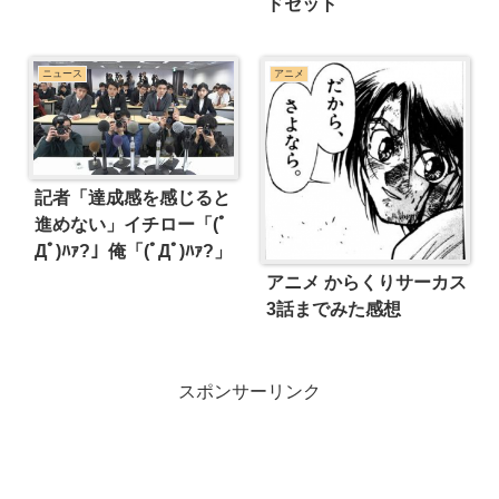
ドセット
ニュース
アニメ
記者「達成感を感じると
進めない」イチロー「(ﾟ
Дﾟ)ﾊｧ?」俺「(ﾟДﾟ)ﾊｧ?」
アニメ からくりサーカス
3話までみた感想
スポンサーリンク