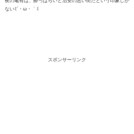
夜の亀有は、酔っぱらいと治安の悪い街だという印象しか
ないﾐ´・ω・｀ﾐ
スポンサーリンク