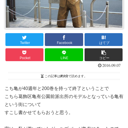
Twitter
Facebook
はてブ
Pocket
LINE
コピー
2016.09.07
この記事は
約3分
で読めます。
こち亀が40週年と200巻を持って終了ということで
こちら葛飾区亀有公園前派出所のモデルとなっている亀有
という街について
すこし書かせてもらおうと思う。