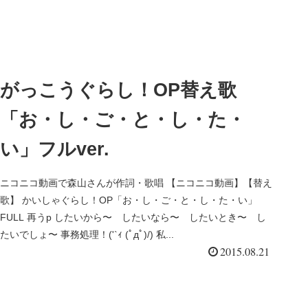
がっこうぐらし！OP替え歌
「お・し・ご・と・し・た・
い」フルver.
ニコニコ動画で森山さんが作詞・歌唱 【ニコニコ動画】【替え
歌】 かいしゃぐらし！OP「お・し・ご・と・し・た・い」
FULL 再うp したいから〜 したいなら〜 したいとき〜 し
たいでしょ〜 事務処理！('`ｨ (ﾟдﾟ)/) 私...
2015.08.21