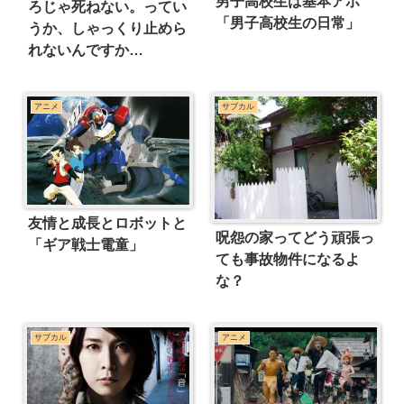
男子高校生は基本アホ
ろじゃ死ねない。ってい
「男子高校生の日常」
うか、しゃっくり止めら
れないんですか…
アニメ
サブカル
友情と成長とロボットと
呪怨の家ってどう頑張っ
「ギア戦士電童」
ても事故物件になるよ
な？
サブカル
アニメ