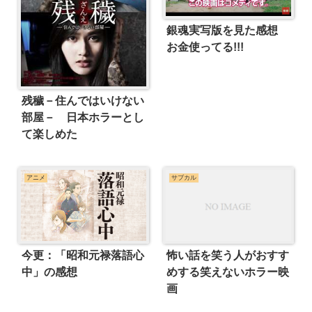
銀魂実写版を見た感想
お金使ってる!!!
残穢－住んではいけない
部屋－ 日本ホラーとし
て楽しめた
アニメ
サブカル
怖い話を笑う人がおすす
今更：「昭和元禄落語心
めする笑えないホラー映
中」の感想
画