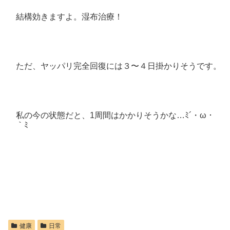
結構効きますよ。湿布治療！
ただ、ヤッパリ完全回復には３〜４日掛かりそうです。
私の今の状態だと、1周間はかかりそうかな…ﾐ´・ω・
｀ﾐ
健康
日常