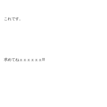
これです。
求めてねェェェェェェ!!!