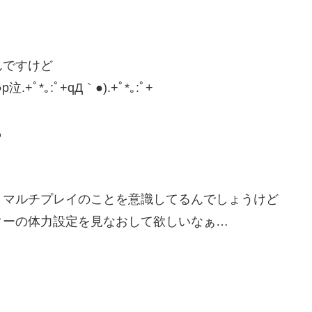
んですけど
｡:ﾟ+qД｀●).+ﾟ*｡:ﾟ+
も
りマルチプレイのことを意識してるんでしょうけど
ターの体力設定を見なおして欲しいなぁ…