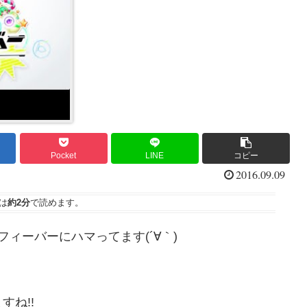
Pocket
LINE
コピー
2016.09.09
は
約2分
で読めます。
ィーバーにハマってます(´∀｀)
ね!!