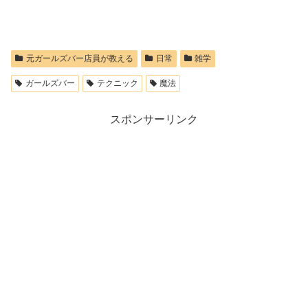
元ガールズバー店員が教える
日常
雑学
ガールズバー
テクニック
魔法
スポンサーリンク