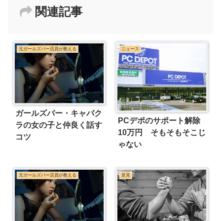
関連記事
元ガールズバー店員が教える
ニュース
ガールズバー・キャバク
PCデポのサポート解除
ラの女の子と仲良く話す
10万円 そもそもそこじ
コツ
ゃない
元ガールズバー店員が教える
意見