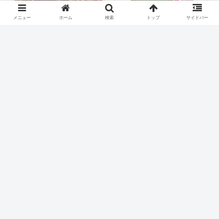
メニュー
ホーム
検索
トップ
サイドバー
アクセルを踏み込むこと
に躊躇しないおじいちゃ
ん
本当は健康に良いはずの
コーヒーがなぜ悪い飲み
物だと言われるのか。
スポンサーリンク