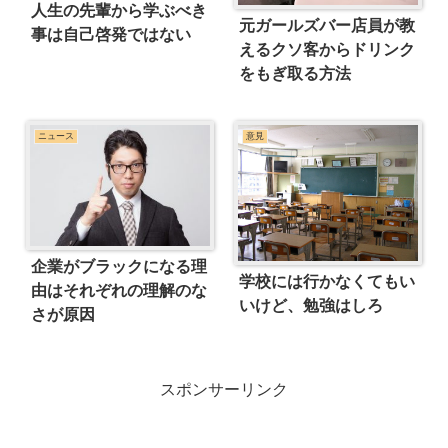
人生の先輩から学ぶべき
元ガールズバー店員が教
事は自己啓発ではない
えるクソ客からドリンク
をもぎ取る方法
ニュース
意見
企業がブラックになる理
学校には行かなくてもい
由はそれぞれの理解のな
いけど、勉強はしろ
さが原因
スポンサーリンク