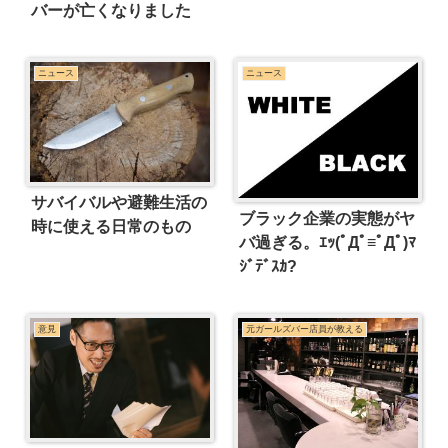
バーが亡くなりました
ニュース
ニュース
サバイバルや避難生活の
ブラック企業の実態がヤ
時に使える日常のもの
バ過ぎる。ｴｯ(ﾟДﾟ≡ﾟДﾟ)ﾏ
ｼﾞﾃﾞｽｶ?
意見
元ガールズバー店員が教える